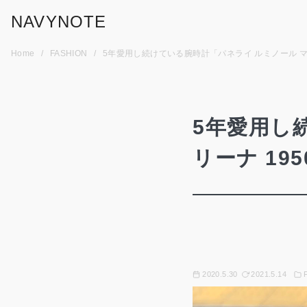
コ
NAVYNOTE
ン
テ
Home
FASHION
5年愛用し続けている腕時計「パネライ ルミノール マリ
ン
ツ
へ
移
5年愛用し
動
リーナ 19
2020.5.30
2021.5.14