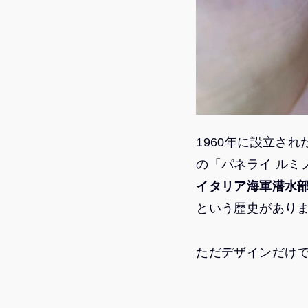
1960年に設立さ
の「パネライ ルミノ
イタリア海軍潜水
という歴史があり
ただデザインだけ