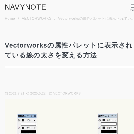
コ
NAVYNOTE
ン
Home
VECTORWORKS
Vectorworksの属性パレットに表示されている線の太さを変える方法
テ
ン
ツ
Vectorworksの属性パレットに表示され
へ
移
ている線の太さを変える方法
動
2021.7.21
2025.5.22
VECTORWORKS