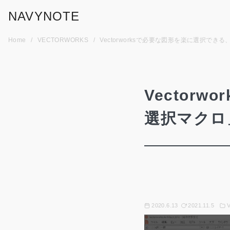
コ
NAVYNOTE
ン
テ
Home
VECTORWORKS
Vectorworksで必要な図形を楽に選択で
ン
ツ
へ
移
Vector
動
選択マクロ
2020.6.13
2021.11.5