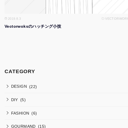
2019.8.3
VECTORWOR
Vectorwoksのハッチング小技
CATEGORY
DESIGN
(22)
DIY
(5)
FASHION
(6)
GOURMAND
(15)