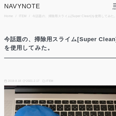
コ
NAVYNOTE
ン
Home
ITEM
今話題の、掃除用スライム[Super Clean]を使用してみた
テ
ン
ツ
今話題の、掃除用スライム[Super Clean
へ
移
を使用してみた。
動
2019.8.18
2021.2.17
ITEM