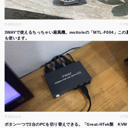
2020.6.3
IT
3WAYで使えるちっちゃい扇風機。mottoleの「MTL-F004」この
も使います。
2020.5.9
IT
ボタン一つで2台のPCを切り替えできる。「Great-HTek製 KVM