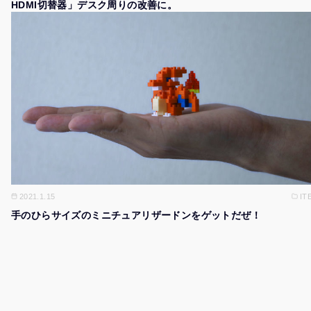
HDMI切替器」デスク周りの改善に。
2021.1.15
IT
手のひらサイズのミニチュアリザードンをゲットだぜ！