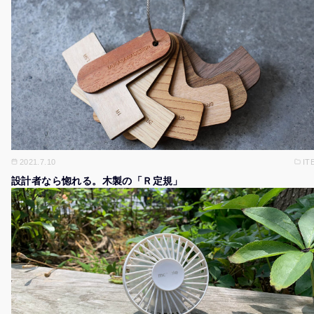
2021.7.10
IT
設計者なら惚れる。木製の「Ｒ定規」