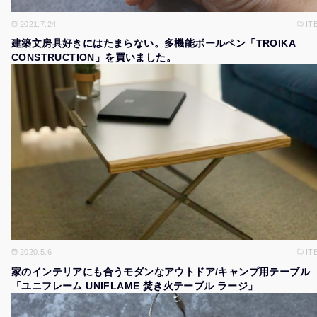
2021.7.24
IT
建築文房具好きにはたまらない。多機能ボールペン「TROIKA
CONSTRUCTION」を買いました。
2020.5.6
IT
家のインテリアにも合うモダンなアウトドア/キャンプ用テーブル
「ユニフレーム UNIFLAME 焚き火テーブル ラージ」